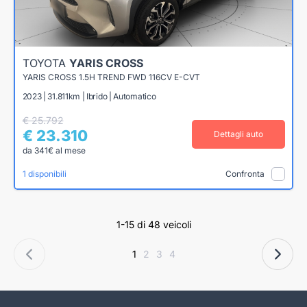
TOYOTA
YARIS CROSS
YARIS CROSS 1.5H TREND FWD 116CV E-CVT
2023 | 31.811km | Ibrido | Automatico
€ 25.792
€ 23.310
Dettagli auto
da 341€ al mese
1 disponibili
Confronta
1-15 di 48 veicoli
1
2
3
4