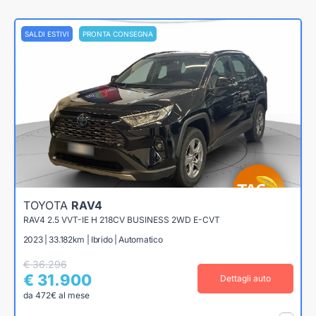
SALDI ESTIVI
PRONTA CONSEGNA
TOYOTA
RAV4
RAV4 2.5 VVT-IE H 218CV BUSINESS 2WD E-CVT
2023 | 33.182km | Ibrido | Automatico
€ 36.296
€ 31.900
Dettagli auto
da 472€ al mese