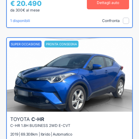
€ 20.490
Dettagli auto
da 300€ al mese
1 disponibili
Confronta
SUPER OCCASIONE
PRONTA CONSEGNA
TOYOTA
C-HR
C-HR 1.8H BUSINESS 2WD E-CVT
2019 | 69.308km | Ibrido | Automatico