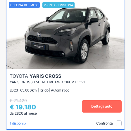
OFFERTA DEL MESE
PRONTA CONSEGNA
TOYOTA
YARIS CROSS
YARIS CROSS 1.5H ACTIVE FWD 116CV E-CVT
2023 | 65.000km | Ibrido | Automatico
€ 21.420
€ 19.180
Dettagli auto
da 282€ al mese
1 disponibili
Confronta