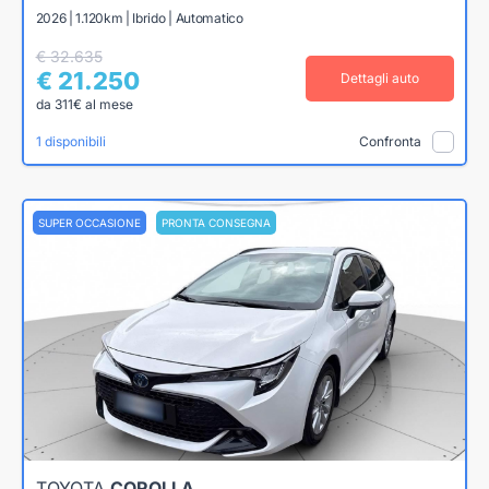
2026 | 1.120km | Ibrido | Automatico
€ 32.635
€ 21.250
Dettagli auto
da 311€ al mese
1 disponibili
Confronta
SUPER OCCASIONE
PRONTA CONSEGNA
TOYOTA
COROLLA