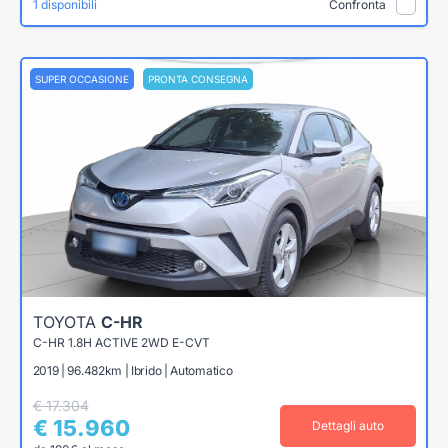
1 disponibili
Confronta
SUPER OCCASIONE
PRONTA CONSEGNA
TOYOTA
C-HR
C-HR 1.8H ACTIVE 2WD E-CVT
2019 | 96.482km | Ibrido | Automatico
€ 17.304
€ 15.960
Dettagli auto