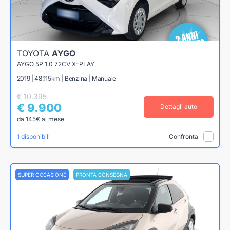
TOYOTA
AYGO
AYGO 5P 1.0 72CV X-PLAY
2019 | 48.115km | Benzina | Manuale
€ 10.395
€ 9.900
Dettagli auto
da 145€ al mese
1 disponibili
Confronta
SUPER OCCASIONE
PRONTA CONSEGNA