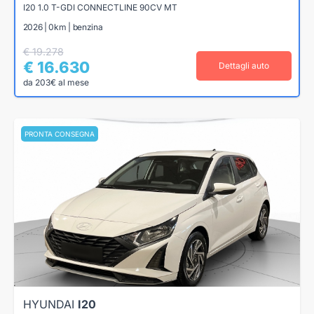
I20 1.0 T-GDI CONNECTLINE 90CV MT
2026 | 0km | benzina
€ 19.278
€ 16.630
Dettagli auto
da 203€ al mese
PRONTA CONSEGNA
HYUNDAI
I20