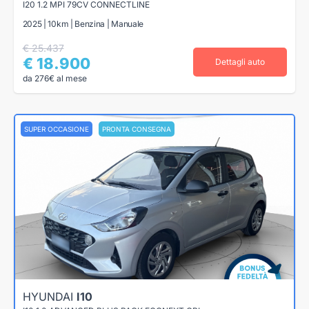
I20 1.2 MPI 79CV CONNECTLINE
2025 | 10km | Benzina | Manuale
€ 25.437
€ 18.900
Dettagli auto
da 276€ al mese
SUPER OCCASIONE
PRONTA CONSEGNA
HYUNDAI
I10