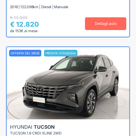
2016 | 122.098km | Diesel | Manuale
€ 13.905
€ 12.820
Dettagli auto
da 153€ al mese
OFFERTA DEL MESE
PRONTA CONSEGNA
HYUNDAI
TUCSON
TUCSON 1.6 CRDI XLINE 2WD