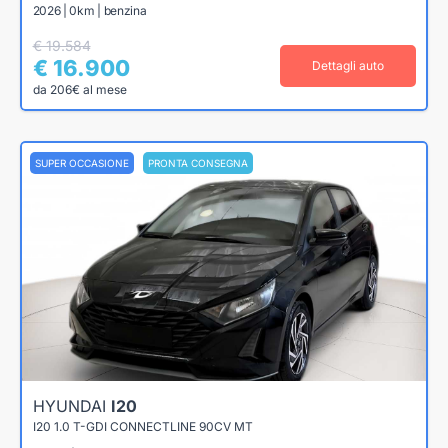
2026 | 0km | benzina
€ 19.584
€ 16.900
Dettagli auto
da 206€ al mese
SUPER OCCASIONE
PRONTA CONSEGNA
HYUNDAI
I20
I20 1.0 T-GDI CONNECTLINE 90CV MT