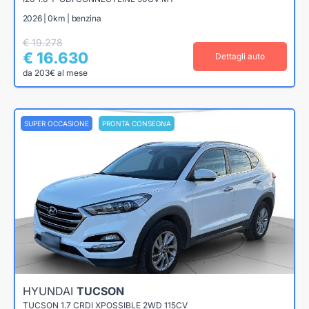
2026 | 0km | benzina
€ 19.278
€ 16.630
Dettagli auto
da 203€ al mese
SUPER OCCASIONE
PRONTA CONSEGNA
HYUNDAI
TUCSON
TUCSON 1.7 CRDI XPOSSIBLE 2WD 115CV