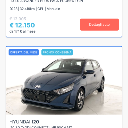
I10 1.0 ADVANCED PLUS PACK ECONEXT GPL
2023 | 32.419km | GPL | Manuale
€ 13.905
€ 12.150
Dettagli auto
da 174€ al mese
OFFERTA DEL MESE
PRONTA CONSEGNA
HYUNDAI
I20
I20 1.0 T-GDI CONNECTLINE 90CV MT