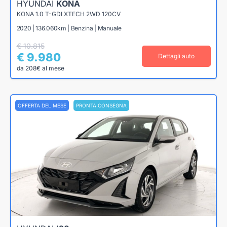
HYUNDAI
KONA
KONA 1.0 T-GDI XTECH 2WD 120CV
2020 | 136.060km | Benzina | Manuale
€ 10.815
€ 9.980
Dettagli auto
da 208€ al mese
OFFERTA DEL MESE
PRONTA CONSEGNA