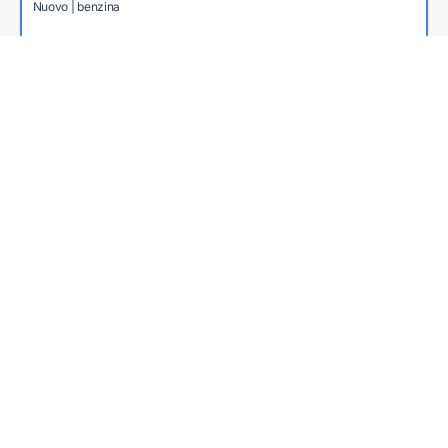
Nuovo | benzina
€ 22.270
€ 16.020
Dettagli auto
da 218€ al mese
OFFERTA DEL MESE
PRONTA CONSEGNA
HYUNDAI
BAYON
BAYON 1.0 T-GDI XTECH 90CV MT