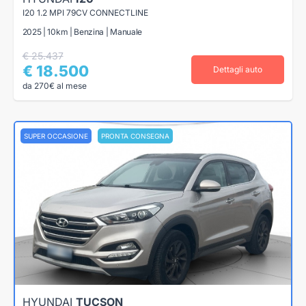
I20 1.2 MPI 79CV CONNECTLINE
2025 | 10km | Benzina | Manuale
€ 25.437
€ 18.500
Dettagli auto
da 270€ al mese
SUPER OCCASIONE
PRONTA CONSEGNA
HYUNDAI
TUCSON