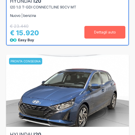
HYUNDAI
I20
I20 1.0 T-GDI CONNECTLINE 90CV MT
Nuovo | benzina
€ 23.440
€ 15.920
Dettagli auto
Easy Buy
PRONTA CONSEGNA
HYUNDAI
I20