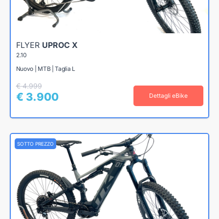
FLYER
UPROC X
2.10
Nuovo | MTB | Taglia L
€ 4.999
€ 3.900
Dettagli eBike
SOTTO PREZZO