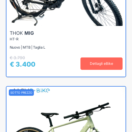
THOK
MIG
HT-R
Nuovo | MTB | Taglia L
€ 3.790
€ 3.400
Dettagli eBike
SOTTO PREZZO