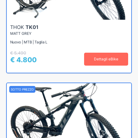
THOK
TK01
MATT GREY
Nuovo | MTB | Taglia L
€ 5.490
€ 4.800
Dettagli eBike
SOTTO PREZZO