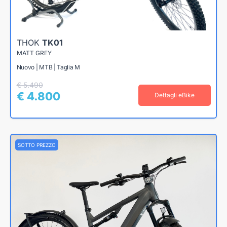
THOK
TK01
MATT GREY
Nuovo | MTB | Taglia M
€ 5.490
€ 4.800
Dettagli eBike
SOTTO PREZZO