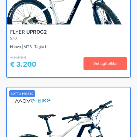
FLYER
UPROC2
2.10
Nuovo | MTB | Taglia L
€ 3.999
€ 3.200
Dettagli eBike
SOTTO PREZZO