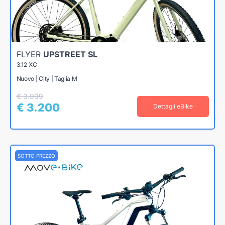
FLYER
UPSTREET SL
3.12 XC
Nuovo | City | Taglia M
€ 3.999
€ 3.200
Dettagli eBike
SOTTO PREZZO