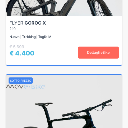
FLYER
GOROC X
2.10
Nuovo | Trekking | Taglia M
€ 5.699
€ 4.400
Dettagli eBike
SOTTO PREZZO