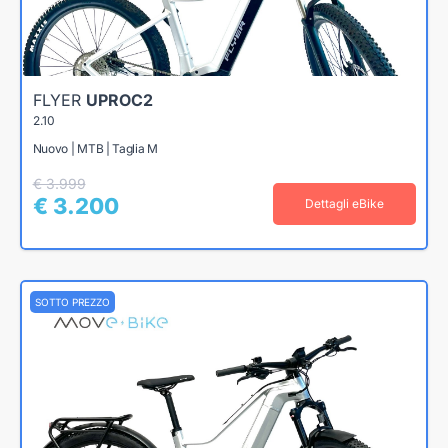
FLYER
UPROC2
2.10
Nuovo | MTB | Taglia M
€ 3.999
€ 3.200
Dettagli eBike
SOTTO PREZZO