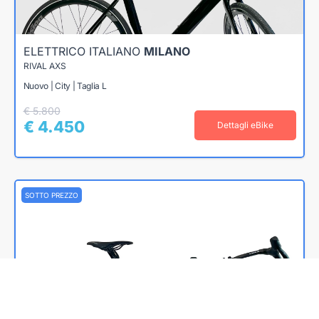
ELETTRICO ITALIANO
MILANO
RIVAL AXS
Nuovo | City | Taglia L
€ 5.800
€ 4.450
Dettagli eBike
SOTTO PREZZO