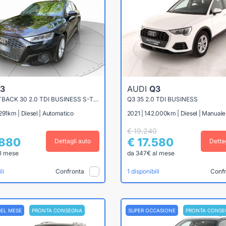
3
AUDI
Q3
A3 SPORTBACK 30 2.0 TDI BUSINESS S-TRONIC
Q3 35 2.0 TDI BUSINESS
291km | Diesel | Automatico
2021 | 142.000km | Diesel | Manuale
€ 19.240
.880
€ 17.580
Dettagli auto
Detta
l mese
da 347€ al mese
Confronta
Conf
li
1 disponibili
DEL MESE
PRONTA CONSEGNA
SUPER OCCASIONE
PRONTA CONSE