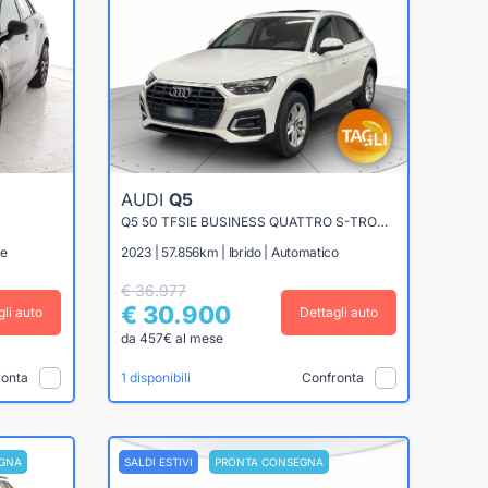
AUDI
Q5
Q5 50 TFSIE BUSINESS QUATTRO S-TRONIC
le
2023 | 57.856km | Ibrido | Automatico
€ 36.977
€ 30.900
gli auto
Dettagli auto
da 457€ al mese
ronta
Confronta
1 disponibili
GNA
SALDI ESTIVI
PRONTA CONSEGNA