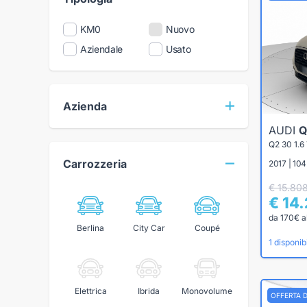
KM0
Nuovo
Aziendale
Usato
Azienda
AUDI
Q
Q2 30 1.
Carrozzeria
2017 | 104
€ 15.80
€ 14
da 170€ a
Berlina
City Car
Coupé
1 disponibi
Elettrica
Ibrida
Monovolume
OFFERTA 