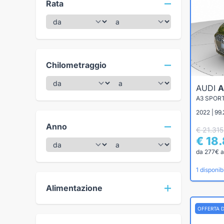
Rata
Chilometraggio
AUDI
A
2022 | 99.
Anno
€ 21.315
€ 18
da 277€ a
1 disponibi
Alimentazione
OFFERTA 