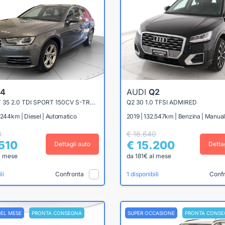
4
AUDI
Q2
A4 AVANT 35 2.0 TDI SPORT 150CV S-TRONIC
Q2 30 1.0 TFSI ADMIRED
.244km | Diesel | Automatico
2019 | 132.547km | Benzina | Manua
8
€ 16.640
.510
€ 15.200
Dettagli auto
Detta
l mese
da 181€ al mese
Confronta
Conf
li
1 disponibili
DEL MESE
PRONTA CONSEGNA
SUPER OCCASIONE
PRONTA CONSE