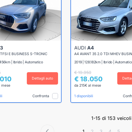
3
AUDI
A4
4 TFSI E BUSINESS S-TRONIC
456km | Ibrido | Automatico
2019 | 128.182km | Ibrido | Automatic
5
€ 19.950
.010
€ 18.050
Dettagli auto
Detta
l mese
da 215€ al mese
Confronta
Conf
li
1 disponibili
1-15 di 153 veicoli
1
2
3
4
5
...