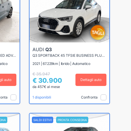
AUDI
Q3
A1 SPORTBACK 25 1.0 TFSI ADMIRED ADVANCED S-TRONIC
Q3 SPORTBACK 45 TFSIE BUSINESS PLUS S-TRONIC
atico
2021 | 67.229km | Ibrido | Automatico
€ 35.947
€ 30.900
gli auto
Dettagli auto
da 457€ al mese
ronta
Confronta
1 disponibili
GNA
SALDI ESTIVI
PRONTA CONSEGNA