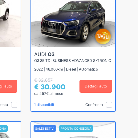
AUDI
Q3
Q3 35 TDI BUSINESS ADVANCED S-TRONIC
2022 | 48.006km | Diesel | Automatico
€ 32.857
€ 30.900
gli auto
Dettagli auto
da 457€ al mese
ronta
Confronta
1 disponibili
GNA
SALDI ESTIVI
PRONTA CONSEGNA