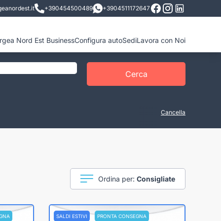
eanordest.it
+390454500489
+3904511172647
ergea Nord Est Business
Configura auto
Sedi
Lavora con Noi
Cerca
Cancella
Ordina per:
Consigliate
GNA
SALDI ESTIVI
PRONTA CONSEGNA