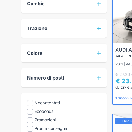
Cambio
Trazione
AUDI
A
Colore
2021 | 99.
€ 27.29
Numero di posti
€ 23
da 284€ 
1 disponibi
Neopatentati
Ecobonus
Promozioni
OFFERTA 
Pronta consegna