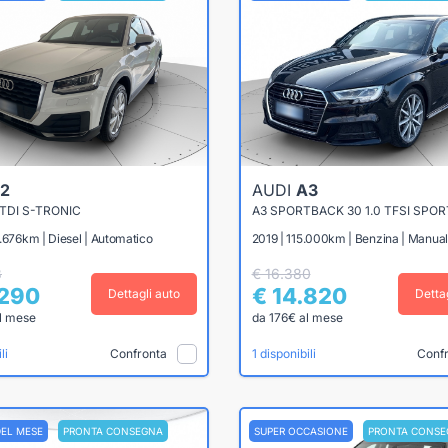
2
AUDI
A3
6 TDI S-TRONIC
.676km | Diesel | Automatico
2019 | 115.000km | Benzina | Manua
8
€ 16.380
.290
€ 14.820
Dettagli auto
Detta
l mese
da 176€ al mese
Confronta
Conf
li
1 disponibili
DEL MESE
PRONTA CONSEGNA
SUPER OCCASIONE
PRONTA CONSE