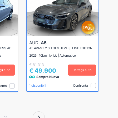
AUDI
A5
A4 AVANT 35 2.0 TDI MHEV BUSINESS ADVANCED 163CV S-TRONIC
A5 AVANT 2.0 TDI MHEV+ S-LINE EDITION QUATTRO S-TRONIC
o
2025 | 10km | Ibrido | Automatico
€ 81.313
€ 49.900
gli auto
Dettagli auto
Sempre Nuova
Confronta
1 disponibili
ronta
11