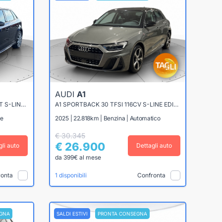
AUDI
A1
A3 SPORTBACK 30 1.0 TFSI SPORT S-LINE EXT 116CV
A1 SPORTBACK 30 TFSI 116CV S-LINE EDITION S-TRONIC
le
2025 | 22.818km | Benzina | Automatico
€ 30.345
€ 26.900
gli auto
Dettagli auto
da 399€ al mese
ronta
Confronta
1 disponibili
GNA
SALDI ESTIVI
PRONTA CONSEGNA