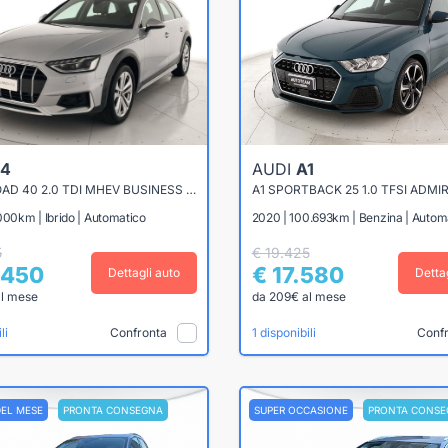
4
AUDI
A1
A4 ALLROAD 40 2.0 TDI MHEV BUSINESS EVOLUTION QUATTRO 204CV S-TRONIC
000km | Ibrido | Automatico
2020 | 100.693km | Benzina | Autom
5
€ 19.425
.450
€ 17.580
Dettagli auto
Detta
al mese
da 209€ al mese
Confronta
Conf
li
1 disponibili
DEL MESE
PRONTA CONSEGNA
SUPER OCCASIONE
PRONTA CONSE