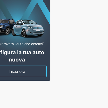
i trovato l'auto che cercavi?
igura la tua auto
nuova
Inizia ora