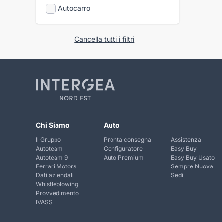
Autocarro
Cancella tutti i filtri
Chi Siamo
Auto
Il Gruppo
Pronta consegna
Assistenza
Autoteam
Configuratore
Easy Buy
Autoteam 9
Auto Premium
Easy Buy Usato
Ferrari Motors
Sempre Nuova
Dati aziendali
Sedi
Whistleblowing
Provvedimento
IVASS