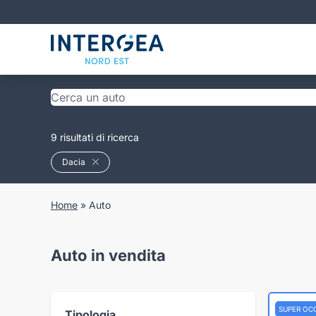
9 risultati di ricerca
Dacia
Home
»
Auto
Auto in vendita
SUPER OC
Tipologia