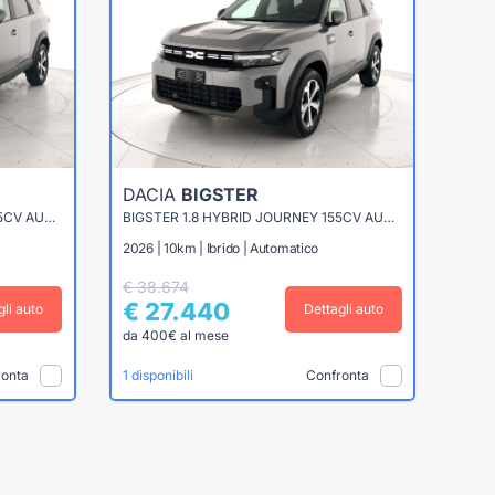
DACIA
BIGSTER
BIGSTER 1.8 HYBRID JOURNEY 155CV AUTO
BIGSTER 1.8 HYBRID JOURNEY 155CV AUTO
2026 | 10km | Ibrido | Automatico
€ 38.674
€ 27.440
gli auto
Dettagli auto
da 400€ al mese
ronta
Confronta
1 disponibili