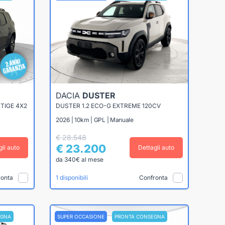
DACIA
DUSTER
TIGE 4X2
DUSTER 1.2 ECO-G EXTREME 120CV
2026 | 10km | GPL | Manuale
€ 28.548
€ 23.200
gli auto
Dettagli auto
da 340€ al mese
ronta
Confronta
1 disponibili
EGNA
SUPER OCCASIONE
PRONTA CONSEGNA