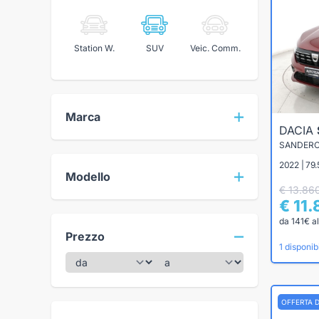
Station W.
SUV
Veic. Comm.
Marca
DACIA
2022 | 79
Modello
€ 13.86
€ 11
da 141€ a
Prezzo
1 disponibi
OFFERTA 