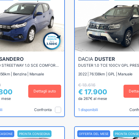
SANDERO
DACIA
DUSTER
SANDERO STREETWAY 1.0 SCE COMFORT SL DACIAPLUS 65CV
DUSTER 1.0 TCE 100CV GPL PRES
.156km | Benzina | Manuale
2022 | 76.138km | GPL | Manuale
0
€ 18.616
.800
€ 17.900
Dettagli auto
Detta
l mese
da 267€ al mese
Confronta
Conf
li
1 disponibili
CASIONE
PRONTA CONSEGNA
OFFERTA DEL MESE
PRONTA CONS