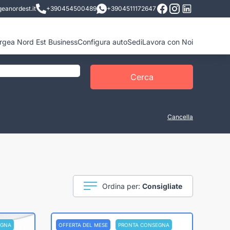
eanordest.it
+390454500489
+3904511172647
ergea Nord Est Business
Configura auto
Sedi
Lavora con Noi
Cerca
Cancella
Ordina per:
Consigliate
EGNA
OFFERTA DEL MESE
PRONTA CONSEGNA