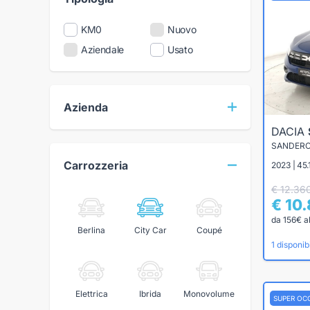
KM0
Nuovo
Aziendale
Usato
Azienda
DACIA
Carrozzeria
2023 | 45
€ 12.36
€ 10
da 156€ a
Berlina
City Car
Coupé
1 disponibi
Elettrica
Ibrida
Monovolume
SUPER OC