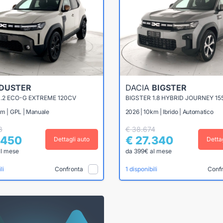
DUSTER
DACIA
BIGSTER
.2 ECO-G EXTREME 120CV
km | GPL | Manuale
2026 | 10km | Ibrido | Automatico
8
€ 38.674
.450
€ 27.340
Dettagli auto
Detta
al mese
da 399€ al mese
Confronta
Conf
li
1 disponibili