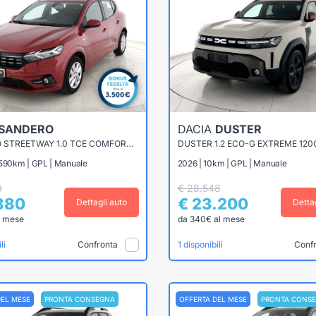
SANDERO
DACIA
DUSTER
SANDERO STREETWAY 1.0 TCE COMFORT ECO-G 100CV
DUSTER 1.2 ECO-G EXTREME 120
.590km | GPL | Manuale
2026 | 10km | GPL | Manuale
0
€ 28.548
.880
€ 23.200
Dettagli auto
Detta
l mese
da 340€ al mese
Confronta
Conf
li
1 disponibili
DEL MESE
PRONTA CONSEGNA
OFFERTA DEL MESE
PRONTA CONS