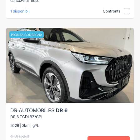
da 332€ al mese
1 disponibili
Confronta
PRONTA CONSEGNA
DR AUTOMOBILES
DR 6
DR 6 TGDI BZ/GPL
2026 | 0km | gPL
€ 29.853