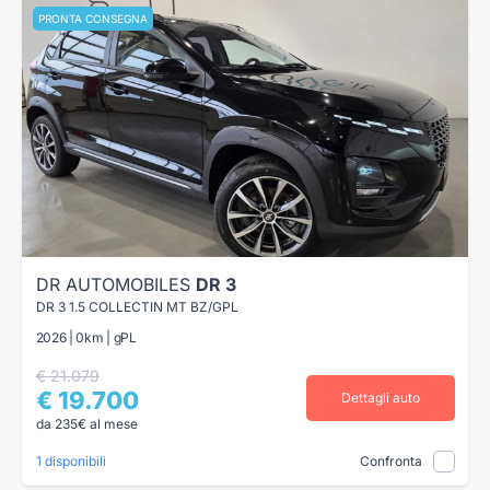
PRONTA CONSEGNA
DR AUTOMOBILES
DR 3
DR 3 1.5 COLLECTIN MT BZ/GPL
2026 | 0km | gPL
€ 21.079
€ 19.700
Dettagli auto
da 235€ al mese
1 disponibili
Confronta