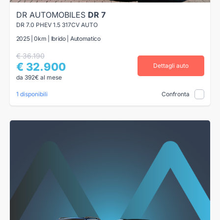
DR AUTOMOBILES
DR 7
DR 7.0 PHEV 1.5 317CV AUTO
2025 | 0km | Ibrido | Automatico
€ 36.190
€ 32.900
Dettagli auto
da 392€ al mese
1 disponibili
Confronta