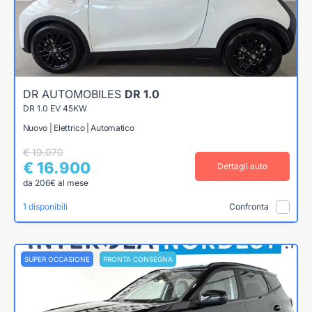
DR AUTOMOBILES
DR 1.0
DR 1.0 EV 45KW
Nuovo | Elettrico | Automatico
€ 19.070
€ 16.900
Dettagli auto
da 206€ al mese
1 disponibili
Confronta
SUPER OCCASIONE
PRONTA CONSEGNA