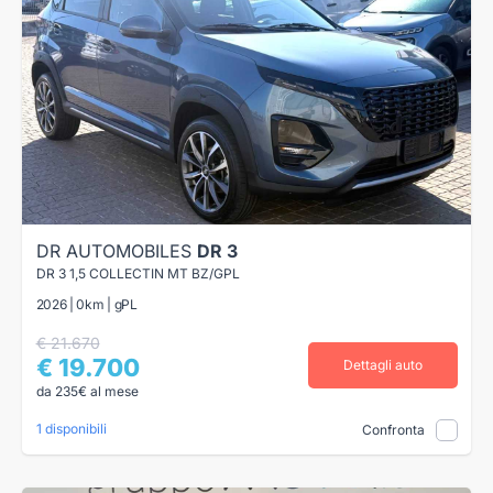
DR AUTOMOBILES
DR 3
DR 3 1,5 COLLECTIN MT BZ/GPL
2026 | 0km | gPL
€ 21.670
€ 19.700
Dettagli auto
da 235€ al mese
1 disponibili
Confronta