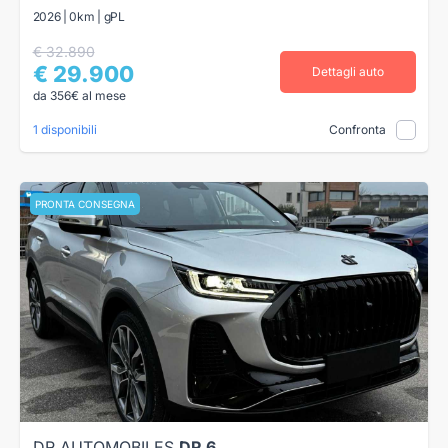
2026 | 0km | gPL
€ 32.890
€ 29.900
Dettagli auto
da 356€ al mese
1 disponibili
Confronta
PRONTA CONSEGNA
DR AUTOMOBILES
DR 6