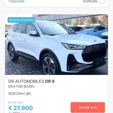
1 disponibili
Confronta
PRONTA CONSEGNA
DR AUTOMOBILES
DR 6
DR 6 TGDI BZ/GPL
2026 | 0km | gPL
€ 30.132
€ 27.900
Dettagli auto