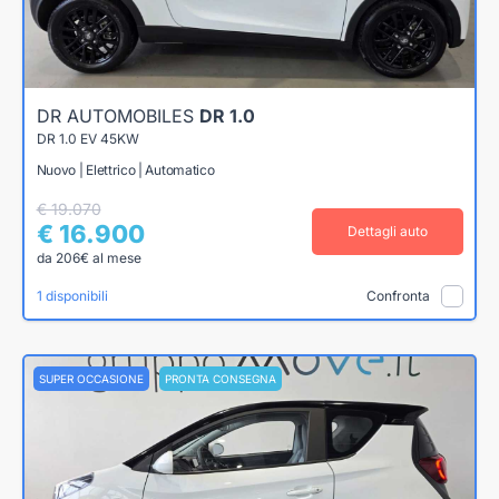
DR AUTOMOBILES
DR 1.0
DR 1.0 EV 45KW
Nuovo | Elettrico | Automatico
€ 19.070
€ 16.900
Dettagli auto
da 206€ al mese
1 disponibili
Confronta
SUPER OCCASIONE
PRONTA CONSEGNA