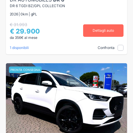
DR 6 TGDI BZ/GPL COLLECTION
2026 | 0km | gPL
€ 31.993
€ 29.900
Dettagli auto
da 356€ al mese
1 disponibili
Confronta
PRONTA CONSEGNA