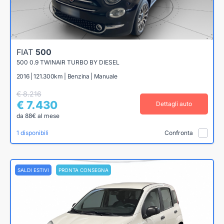
FIAT
500
500 0.9 TWINAIR TURBO BY DIESEL
2016 | 121.300km | Benzina | Manuale
€ 8.216
€ 7.430
Dettagli auto
da 88€ al mese
1 disponibili
Confronta
SALDI ESTIVI
PRONTA CONSEGNA