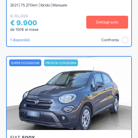
2021 | 75.270km | Ibrido | Manuale
€ 10.395
€ 9.900
Dettagli auto
da 150€ al mese
1 disponibili
Confronta
SUPER OCCASIONE
PRONTA CONSEGNA
FIAT
500X