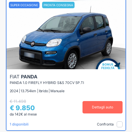
SUPER OCCASIONE
PRONTA CONSEGNA
FIAT
PANDA
PANDA 1.0 FIREFLY HYBRID S&S 70CV 5P.TI
2024 | 13.754km | Ibrido | Manuale
€ 11.498
€ 9.850
Dettagli auto
da 142€ al mese
1 disponibili
Confronta