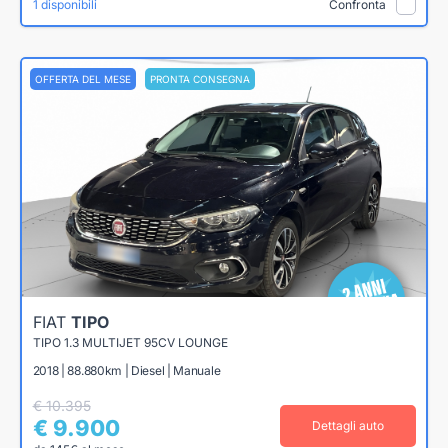
1 disponibili
Confronta
OFFERTA DEL MESE
PRONTA CONSEGNA
FIAT
TIPO
TIPO 1.3 MULTIJET 95CV LOUNGE
2018 | 88.880km | Diesel | Manuale
€ 10.395
€ 9.900
Dettagli auto