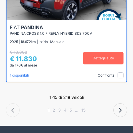
FIAT
PANDINA
PANDINA CROSS 1.0 FIREFLY HYBRID S&S 70CV
2025 | 18.672km | Ibrido | Manuale
€ 13.808
€ 11.830
Dettagli auto
da 170€ al mese
1 disponibili
Confronta
1-15 di 218 veicoli
1
2
3
4
5
...
15