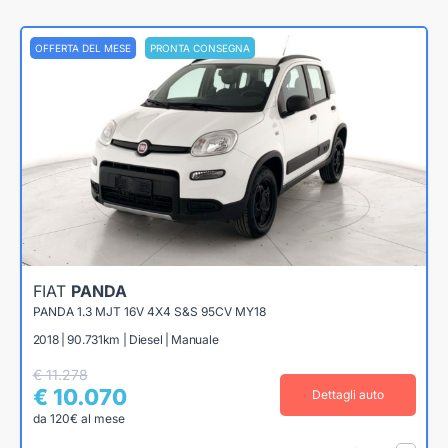
OFFERTA DEL MESE
PRONTA CONSEGNA
FIAT
PANDA
PANDA 1.3 MJT 16V 4X4 S&S 95CV MY18
2018 | 90.731km | Diesel | Manuale
€ 11.278
€ 10.070
Dettagli auto
da 120€ al mese