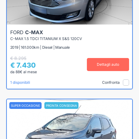
FORD
C-MAX
C-MAX 1.5 TDCI TITANIUM X S&S 120CV
2019 | 161.000km | Diesel | Manuale
€ 8.295
€ 7.430
Dettagli auto
da 88€ al mese
1 disponibili
Confronta
SUPER OCCASIONE
PRONTA CONSEGNA