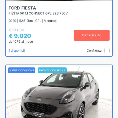
FORD
FIESTA
FIESTA 5P 1.1 CONNECT GPL S&S 75CV
2020 | 112.612km | GPL | Manuale
€ 10.080
€ 9.020
Dettagli auto
da 107€ al mese
1 disponibili
Confronta
SUPER OCCASIONE
PRONTA CONSEGNA