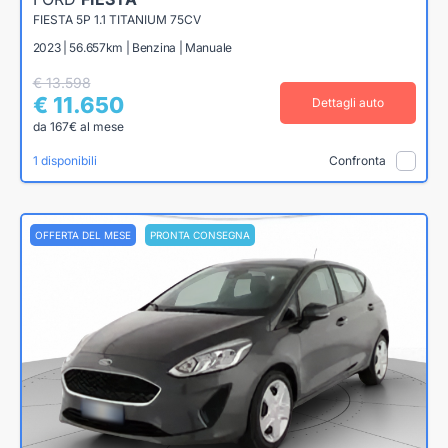
FIESTA 5P 1.1 TITANIUM 75CV
2023 | 56.657km | Benzina | Manuale
€ 13.598
€ 11.650
Dettagli auto
da 167€ al mese
1 disponibili
Confronta
OFFERTA DEL MESE
PRONTA CONSEGNA