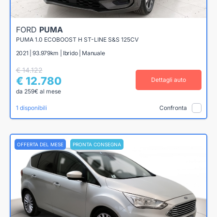
FORD
PUMA
PUMA 1.0 ECOBOOST H ST-LINE S&S 125CV
2021 | 93.979km | Ibrido | Manuale
€ 14.122
€ 12.780
Dettagli auto
da 259€ al mese
1 disponibili
Confronta
OFFERTA DEL MESE
PRONTA CONSEGNA