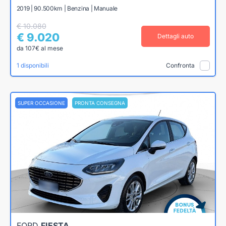
2019 | 90.500km | Benzina | Manuale
€ 10.080
€ 9.020
Dettagli auto
da 107€ al mese
1 disponibili
Confronta
SUPER OCCASIONE
PRONTA CONSEGNA
FORD
FIESTA