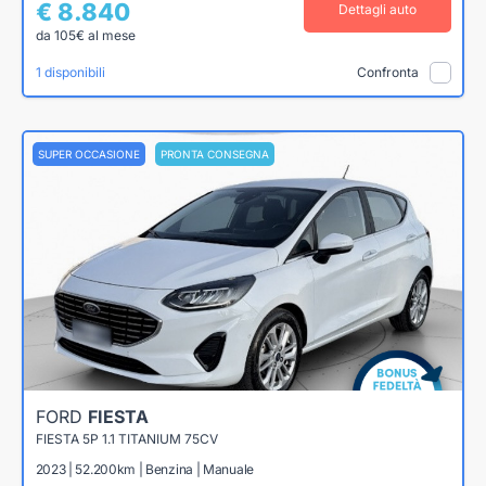
€ 8.840
Dettagli auto
da 105€ al mese
1 disponibili
Confronta
SUPER OCCASIONE
PRONTA CONSEGNA
FORD
FIESTA
FIESTA 5P 1.1 TITANIUM 75CV
2023 | 52.200km | Benzina | Manuale