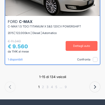
FORD
C-MAX
C-MAX 1.5 TDCI TITANIUM X S&S 120CV POWERSHIFT
2015 | 122.000km | Diesel | Automatico
€ 11.340
€ 9.560
Dettagli auto
da 114€ al mese
1 disponibili
Confronta
1-15 di 134 veicoli
1
2
3
4
5
...
9