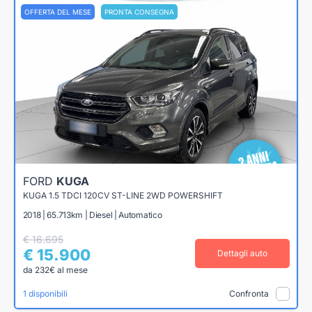
OFFERTA DEL MESE
PRONTA CONSEGNA
FORD
KUGA
KUGA 1.5 TDCI 120CV ST-LINE 2WD POWERSHIFT
2018 | 65.713km | Diesel | Automatico
€ 16.695
€ 15.900
Dettagli auto
da 232€ al mese
1 disponibili
Confronta