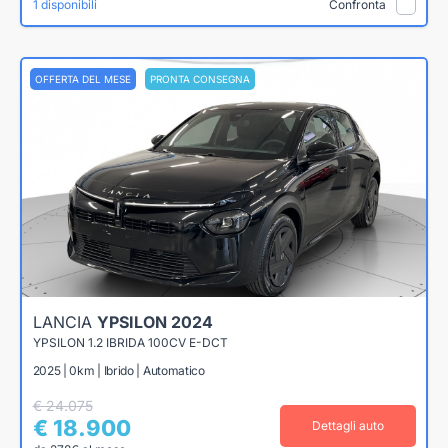
1 disponibili
Confronta
OFFERTA DEL MESE
PRONTA CONSEGNA
LANCIA
YPSILON 2024
YPSILON 1.2 IBRIDA 100CV E-DCT
2025 | 0km | Ibrido | Automatico
€ 24.075
€ 18.900
Dettagli auto