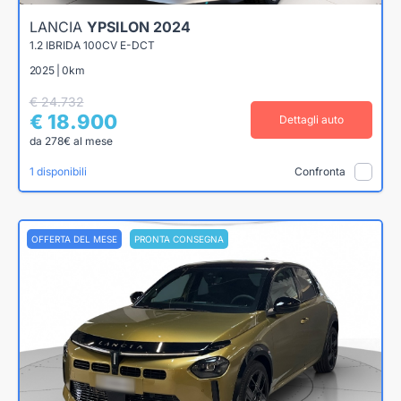
LANCIA
YPSILON 2024
1.2 IBRIDA 100CV E-DCT
2025 | 0km
€ 24.732
€ 18.900
Dettagli auto
da 278€ al mese
1 disponibili
Confronta
OFFERTA DEL MESE
PRONTA CONSEGNA