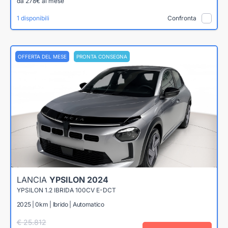
da 278€ al mese
1 disponibili
Confronta
OFFERTA DEL MESE
PRONTA CONSEGNA
LANCIA
YPSILON 2024
YPSILON 1.2 IBRIDA 100CV E-DCT
2025 | 0km | Ibrido | Automatico
€ 25.812