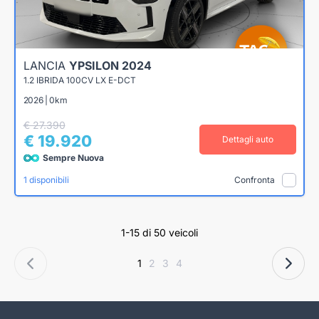
LANCIA
YPSILON 2024
1.2 IBRIDA 100CV LX E-DCT
2026 | 0km
€ 27.390
€ 19.920
Dettagli auto
Sempre Nuova
1 disponibili
Confronta
1-15 di 50 veicoli
1
2
3
4