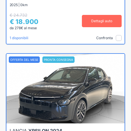
2025 | 0km
€ 24.732
€ 18.900
Dettagli auto
da 278€ al mese
1 disponibili
Confronta
OFFERTA DEL MESE
PRONTA CONSEGNA
LANCIA
YPSILON 2024