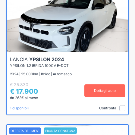
LANCIA
YPSILON 2024
YPSILON 1.2 IBRIDA 100CV E-DCT
2024 | 25.000km | Ibrido | Automatico
€ 25.830
€ 17.900
Dettagli auto
da 263€ al mese
1 disponibili
Confronta
OFFERTA DEL MESE
PRONTA CONSEGNA