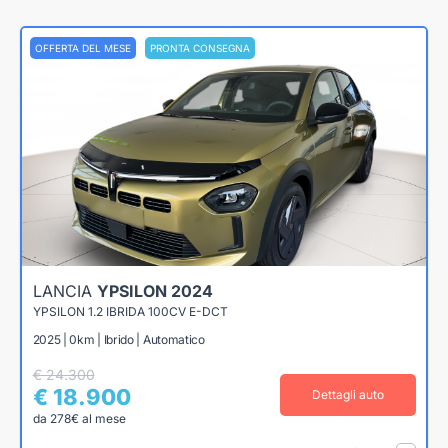
OFFERTA DEL MESE
PRONTA CONSEGNA
LANCIA
YPSILON 2024
YPSILON 1.2 IBRIDA 100CV E-DCT
2025 | 0km | Ibrido | Automatico
€ 24.300
€ 18.900
Dettagli auto
da 278€ al mese