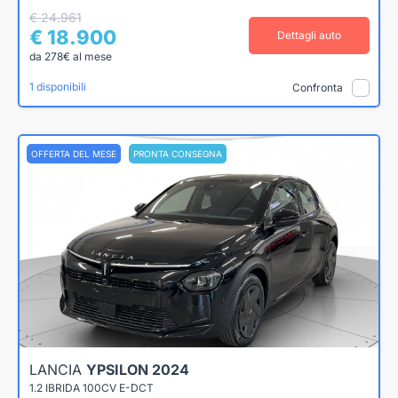
€ 24.961
€ 18.900
Dettagli auto
da 278€ al mese
1 disponibili
Confronta
OFFERTA DEL MESE
PRONTA CONSEGNA
LANCIA
YPSILON 2024
1.2 IBRIDA 100CV E-DCT