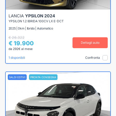
LANCIA
YPSILON 2024
YPSILON 1.2 IBRIDA 100CV LX E-DCT
2025 | 0km | Ibrido | Automatico
€ 26.322
€ 19.900
Dettagli auto
da 292€ al mese
1 disponibili
Confronta
SALDI ESTIVI
PRONTA CONSEGNA