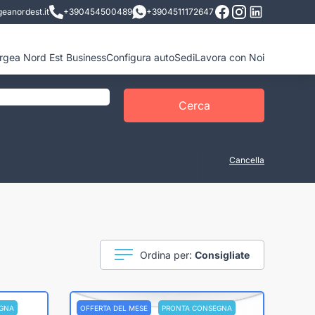
eanordest.it
+390454500489
+3904511172647
ergea Nord Est Business
Configura auto
Sedi
Lavora con Noi
Cerca
Cancella
Ordina per:
Consigliate
GNA
OFFERTA DEL MESE
PRONTA CONSEGNA