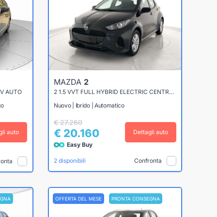
MAZDA
2
CV AUTO
2 1.5 VVT FULL HYBRID ELECTRIC CENTRE LINE E-CVT
co
Nuovo | Ibrido | Automatico
€ 27.260
€ 20.160
gli auto
Dettagli auto
Easy Buy
Confronta
2 disponibili
ronta
EGNA
OFFERTA DEL MESE
PRONTA CONSEGNA