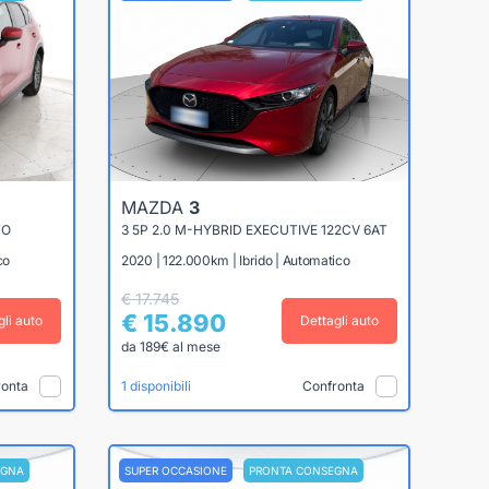
MAZDA
3
TO
3 5P 2.0 M-HYBRID EXECUTIVE 122CV 6AT
co
2020 | 122.000km | Ibrido | Automatico
€ 17.745
€ 15.890
gli auto
Dettagli auto
da 189€ al mese
ronta
Confronta
1 disponibili
EGNA
SUPER OCCASIONE
PRONTA CONSEGNA