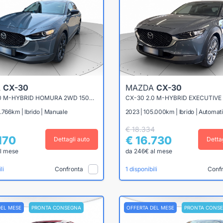
A
CX-30
MAZDA
CX-30
CX-30 2.0 M-HYBRID HOMURA 2WD 150CV 6MT
.766km | Ibrido | Manuale
2023 | 105.000km | Ibrido | Automat
€ 18.334
170
€ 16.730
Dettagli auto
Detta
l mese
da 246€ al mese
Confronta
Conf
li
1 disponibili
DEL MESE
PRONTA CONSEGNA
OFFERTA DEL MESE
PRONTA CONS