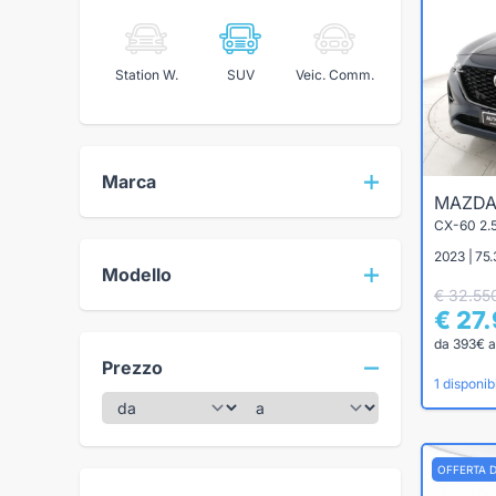
Station W.
SUV
Veic. Comm.
Marca
MAZD
CX-60 2
2023 | 75.
Modello
€ 32.55
€ 27
da 393€ a
Prezzo
1 disponibi
OFFERTA 