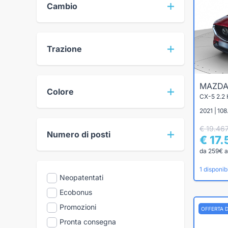
Cambio
Trazione
MAZD
Colore
CX-5 2.
2021 | 108
€ 19.46
Numero di posti
€ 17
da 259€ a
1 disponibi
Neopatentati
Ecobonus
Promozioni
OFFERTA 
Pronta consegna