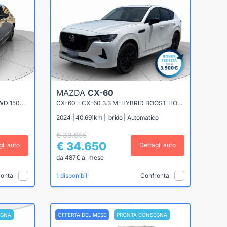
MAZDA
CX-60
CX-30 2.0 M-HYBRID HOMURA 2WD 150CV 6MT
CX-60 - CX-60 3.3 M-HYBRID BOOST HOMURA TETTO PAN. CONVENIENCE&SOUND DRIVERASSISTANCE AWD 249CV AUTO
2024 | 40.691km | Ibrido | Automatico
€ 39.655
€ 34.650
gli auto
Dettagli auto
da 487€ al mese
ronta
Confronta
1 disponibili
EGNA
OFFERTA DEL MESE
PRONTA CONSEGNA