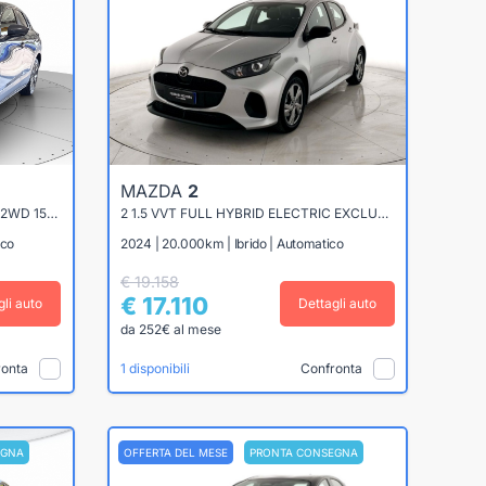
MAZDA
2
CX-30 2.0 M-HYBRID EXECUTIVE 2WD 150CV 6AT
2 1.5 VVT FULL HYBRID ELECTRIC EXCLUSIVE LINE E-CVT
ico
2024 | 20.000km | Ibrido | Automatico
€ 19.158
€ 17.110
gli auto
Dettagli auto
da 252€ al mese
ronta
Confronta
1 disponibili
EGNA
OFFERTA DEL MESE
PRONTA CONSEGNA