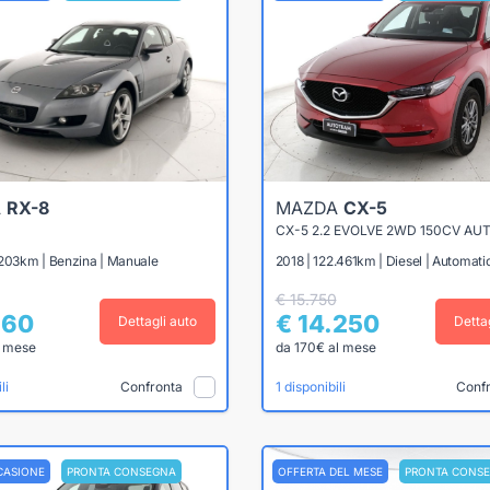
A
RX-8
MAZDA
CX-5
CX-5 2.2 EVOLVE 2WD 150CV AU
.203km | Benzina | Manuale
2018 | 122.461km | Diesel | Automati
€ 15.750
960
€ 14.250
Dettagli auto
Detta
l mese
da 170€ al mese
Confronta
Conf
li
1 disponibili
CASIONE
PRONTA CONSEGNA
OFFERTA DEL MESE
PRONTA CONS