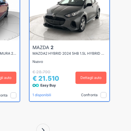
MAZDA
2
CX-30 - CX-30 2.0 M-HYBRID HOMURA 2WD 186CV
MAZDA2 HYBRID 2024 5HB 1.5L HYBRID VVT-I 116 CVT FWD EXCLUSIVE-LINE EURO6E-BIS
Nuovo
€ 28.790
€ 21.510
gli auto
Dettagli auto
Easy Buy
Confronta
1 disponibili
ronta