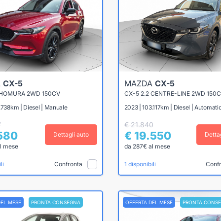
A
CX-5
MAZDA
CX-5
2 HOMURA 2WD 150CV
CX-5 2.2 CENTRE-LINE 2WD 150
.738km | Diesel | Manuale
2023 | 103.117km | Diesel | Automati
7
€ 21.840
.580
€ 19.550
Dettagli auto
Detta
l mese
da 287€ al mese
Confronta
Conf
li
1 disponibili
DEL MESE
PRONTA CONSEGNA
OFFERTA DEL MESE
PRONTA CONS