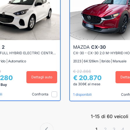
A
2
MAZDA
CX-30
2 1.5 VVT FULL HYBRID ELECTRIC CENTRE LINE E-CVT
rido | Automatico
2023 | 64.126km | Ibrido | Manuale
0
€ 22.866
.280
€ 20.870
Dettagli auto
Detta
da 306€ al mese
 Buy
Confronta
li
Conf
1 disponibili
1-15 di 60 veicoli
1
2
3
4