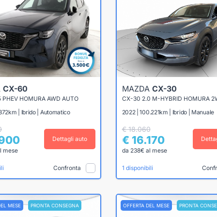
A
CX-60
MAZDA
CX-30
.5 PHEV HOMURA AWD AUTO
372km | Ibrido | Automatico
2022 | 100.221km | Ibrido | Manuale
0
€ 18.060
.900
€ 16.170
Dettagli auto
Detta
l mese
da 238€ al mese
Confronta
Conf
li
1 disponibili
DEL MESE
PRONTA CONSEGNA
OFFERTA DEL MESE
PRONTA CONS