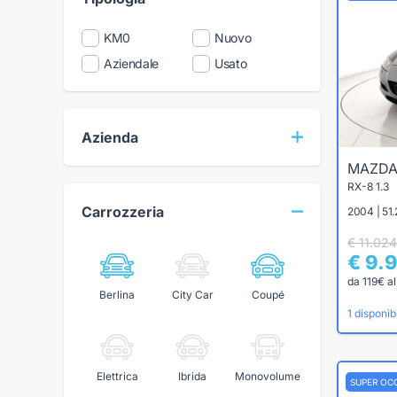
KM0
Nuovo
Aziendale
Usato
Azienda
MAZD
RX-8 1.3
Carrozzeria
2004 | 51
€ 11.024
€ 9.
da 119€ a
Berlina
City Car
Coupé
1 disponibi
Elettrica
Ibrida
Monovolume
SUPER OC