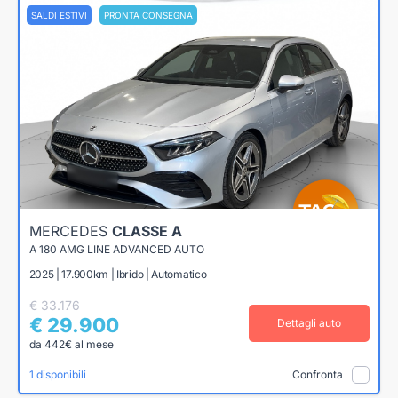
SALDI ESTIVI
PRONTA CONSEGNA
MERCEDES
CLASSE A
A 180 AMG LINE ADVANCED AUTO
2025 | 17.900km | Ibrido | Automatico
€ 33.176
€ 29.900
Dettagli auto
da 442€ al mese
1 disponibili
Confronta