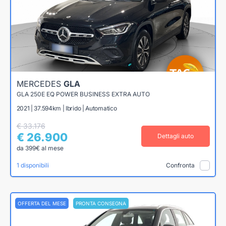
MERCEDES
GLA
GLA 250E EQ POWER BUSINESS EXTRA AUTO
2021 | 37.594km | Ibrido | Automatico
€ 33.176
€ 26.900
Dettagli auto
da 399€ al mese
1 disponibili
Confronta
OFFERTA DEL MESE
PRONTA CONSEGNA