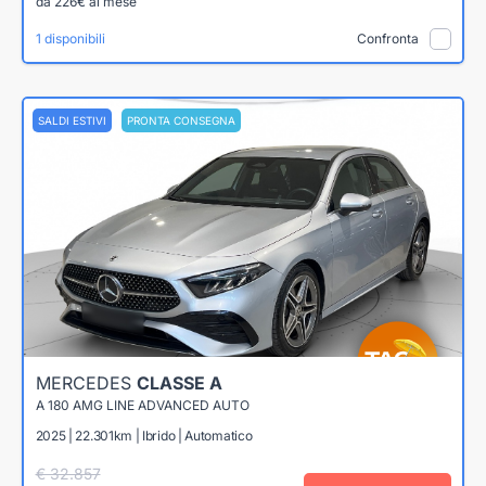
da 226€ al mese
1 disponibili
Confronta
SALDI ESTIVI
PRONTA CONSEGNA
MERCEDES
CLASSE A
A 180 AMG LINE ADVANCED AUTO
2025 | 22.301km | Ibrido | Automatico
€ 32.857