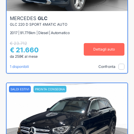
MERCEDES
GLC
GLC 220 D SPORT 4MATIC AUTO
2017 | 91.776km | Diesel | Automatico
€ 23.712
€ 21.660
Dettagli auto
da 258€ al mese
1 disponibili
Confronta
SALDI ESTIVI
PRONTA CONSEGNA