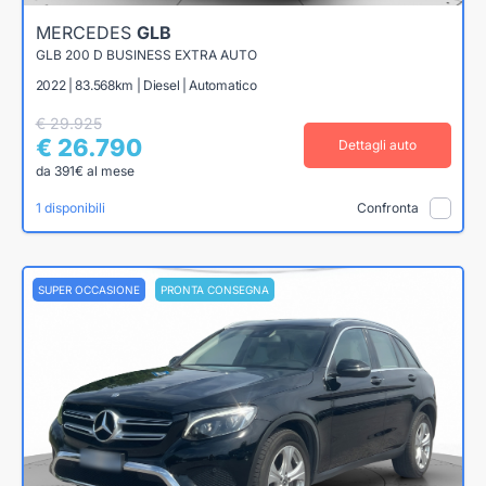
MERCEDES
GLB
GLB 200 D BUSINESS EXTRA AUTO
2022 | 83.568km | Diesel | Automatico
€ 29.925
€ 26.790
Dettagli auto
da 391€ al mese
1 disponibili
Confronta
SUPER OCCASIONE
PRONTA CONSEGNA