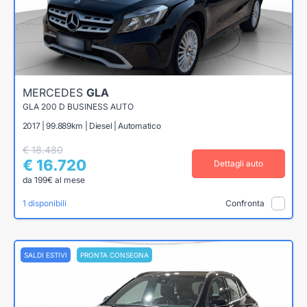
MERCEDES
GLA
GLA 200 D BUSINESS AUTO
2017 | 99.889km | Diesel | Automatico
€ 18.480
€ 16.720
Dettagli auto
da 199€ al mese
1 disponibili
Confronta
SALDI ESTIVI
PRONTA CONSEGNA