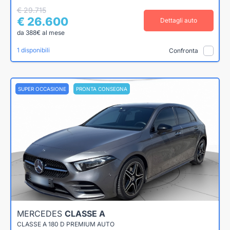
€ 29.715
€ 26.600
Dettagli auto
da 388€ al mese
1 disponibili
Confronta
SUPER OCCASIONE
PRONTA CONSEGNA
MERCEDES
CLASSE A
CLASSE A 180 D PREMIUM AUTO