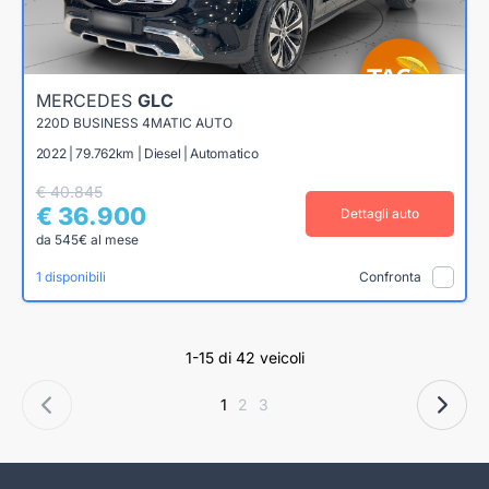
MERCEDES
GLC
220D BUSINESS 4MATIC AUTO
2022 | 79.762km | Diesel | Automatico
€ 40.845
€ 36.900
Dettagli auto
da 545€ al mese
1 disponibili
Confronta
1-15 di 42 veicoli
1
2
3