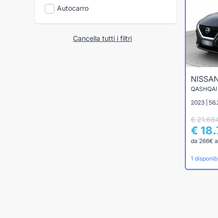
Autocarro
Cancella tutti i filtri
NISSA
2023 | 56.
€ 21.68
€ 18
da 266€ a
1 disponibi