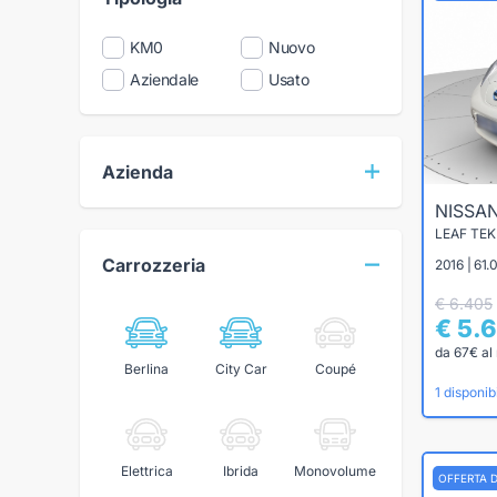
KM0
Nuovo
Aziendale
Usato
Azienda
NISSA
LEAF TE
Carrozzeria
2016 | 61.
€ 6.405
€ 5.
da 67€ al
Berlina
City Car
Coupé
1 disponibi
Elettrica
Ibrida
Monovolume
OFFERTA 