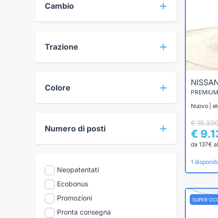
Cambio
Trazione
NISSA
Colore
PREMIUM 
Nuovo | el
€ 15.33
Numero di posti
€ 9.
da 137€ a
1 disponibi
Neopatentati
Ecobonus
Promozioni
SUPER OC
Pronta consegna