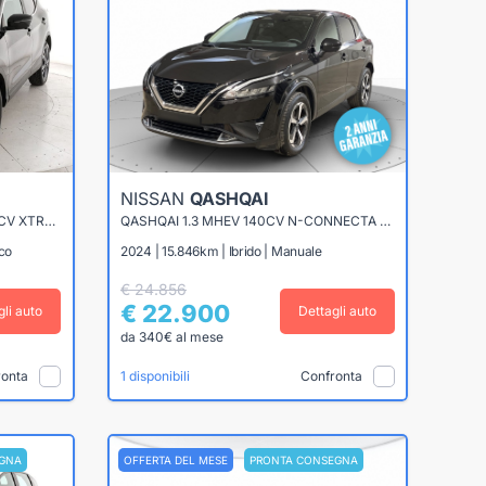
NISSAN
QASHQAI
QASHQAI 1.6 DCI TEKNA 2WD 130CV XTRONIC
QASHQAI 1.3 MHEV 140CV N-CONNECTA 2WD
ico
2024 | 15.846km | Ibrido | Manuale
€ 24.856
€ 22.900
gli auto
Dettagli auto
da 340€ al mese
ronta
Confronta
1 disponibili
GNA
OFFERTA DEL MESE
PRONTA CONSEGNA