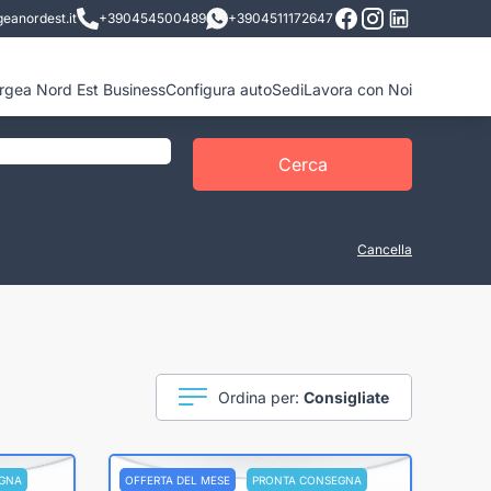
eanordest.it
+390454500489
+3904511172647
ergea Nord Est Business
Configura auto
Sedi
Lavora con Noi
Cerca
Cancella
Ordina per:
Consigliate
GNA
OFFERTA DEL MESE
PRONTA CONSEGNA