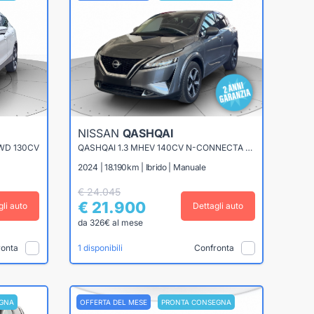
NISSAN
QASHQAI
WD 130CV
QASHQAI 1.3 MHEV 140CV N-CONNECTA 2WD
2024 | 18.190km | Ibrido | Manuale
€ 24.045
€ 21.900
gli auto
Dettagli auto
da 326€ al mese
ronta
Confronta
1 disponibili
GNA
OFFERTA DEL MESE
PRONTA CONSEGNA