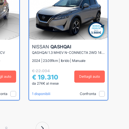
NISSAN
QASHQAI
0CV
QASHQAI 1.3 MHEV N-CONNECTA 2WD 140CV
e
2024 | 23.091km | Ibrido | Manuale
€ 22.094
€ 19.310
gli auto
Dettagli auto
da 274€ al mese
ronta
Confronta
1 disponibili
8