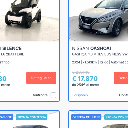
N
SILENCE
NISSAN
QASHQAI
L6 2BATTERIE
ettrico
2024 | 71.513km | Ibrido | Automatic
0
€ 20.446
130
€ 17.870
Dettagli auto
Detta
l mese
da 254€ al mese
Confronta
Conf
li
1 disponibili
CASIONE
PRONTA CONSEGNA
OFFERTA DEL MESE
PRONTA CONS