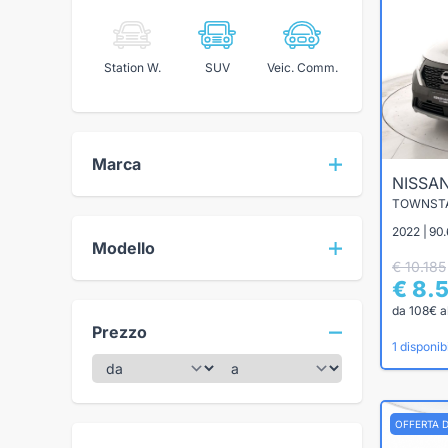
Station W.
SUV
Veic. Comm.
Marca
NISSA
2022 | 90
Modello
€ 10.185
€ 8.
da 108€ a
Prezzo
1 disponibi
OFFERTA 