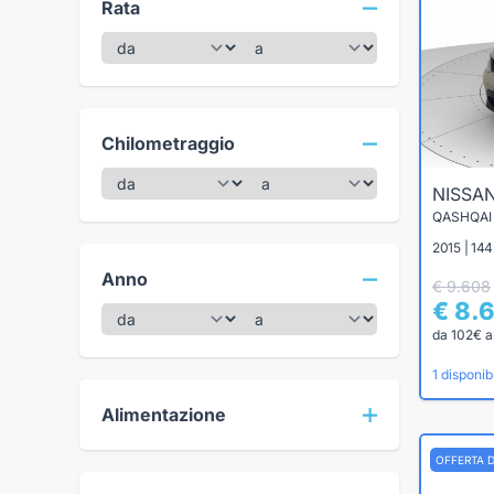
Rata
Chilometraggio
NISSA
QASHQAI 
2015 | 144
Anno
€ 9.608
€ 8.
da 102€ a
1 disponibi
Alimentazione
OFFERTA 