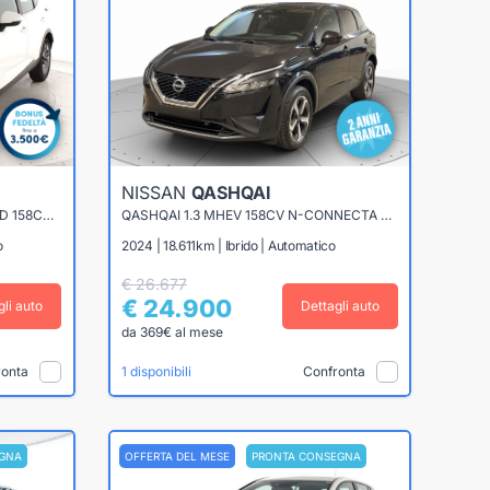
NISSAN
QASHQAI
QASHQAI 1.3 MHEV BUSINESS 2WD 158CV XTRONIC
QASHQAI 1.3 MHEV 158CV N-CONNECTA 2WD XTRONIC
o
2024 | 18.611km | Ibrido | Automatico
€ 26.677
€ 24.900
gli auto
Dettagli auto
da 369€ al mese
ronta
Confronta
1 disponibili
GNA
OFFERTA DEL MESE
PRONTA CONSEGNA