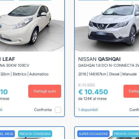
N
LEAF
NISSAN
QASHQAI
KNA 30KW 109CV
QASHQAI 1.6 DCI N-CONNECTA 2
032km | Elettrico | Automatico
2016 | 148.167km | Diesel | Manuale
€ 11.550
610
€ 10.450
Dettagli auto
Detta
 mese
da 124€ al mese
Confronta
Conf
li
1 disponibili
DEL MESE
PRONTA CONSEGNA
SUPER OCCASIONE
PRONTA CONSE