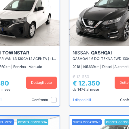
N
TOWNSTAR
NISSAN
QASHQAI
TOWNSTAR VAN 1.3 130CV L1 ACENTA (+ IVA)
.660km | Benzina | Manuale
2018 | 145.639km | Diesel | Automat
€ 13.650
580
€ 12.350
Dettagli auto
Detta
l mese
da 147€ al mese
Confronta
Conf
li
1 disponibili
DEL MESE
PRONTA CONSEGNA
SUPER OCCASIONE
PRONTA CONSE