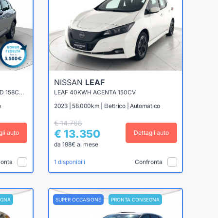
NISSAN
LEAF
QASHQAI 1.3 MHEV BUSINESS 2WD 158CV XTRONIC
LEAF 40KWH ACENTA 150CV
o
2023 | 58.000km | Elettrico | Automatico
€ 14.768
€ 13.350
gli auto
Dettagli auto
da 198€ al mese
ronta
Confronta
1 disponibili
EGNA
SUPER OCCASIONE
PRONTA CONSEGNA