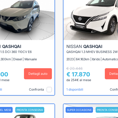
N
QASHQAI
NISSAN
QASHQAI
1.5 DCI 360 110CV E6
.300km | Diesel | Manuale
2023 | 64.162km | Ibrido | Automatic
€ 20.446
600
€ 17.870
Dettagli auto
Detta
l mese
da 254€ al mese
Confronta
Conf
li
1 disponibili
DEL MESE
PRONTA CONSEGNA
SUPER OCCASIONE
PRONTA CONSE