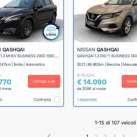
N
QASHQAI
NISSAN
QASHQAI
QASHQAI 1.3 MHEV BUSINESS 2WD 158CV XTRONIC
QASHQAI 1.3 DIG-T BUSINESS 14
247km | Ibrido | Automatico
2021 | 86.982km | Benzina | Manual
4
€ 15.590
.770
€ 14.090
Dettagli auto
Detta
l mese
da 208€ al mese
Confronta
Conf
li
1 disponibili
1-15 di 107 veicoli
1
2
3
4
5
...