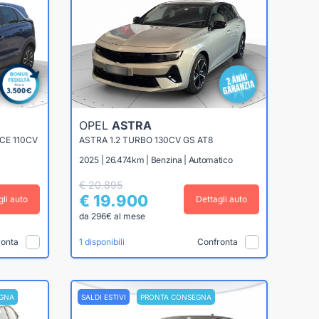
OPEL
ASTRA
CE 110CV
ASTRA 1.2 TURBO 130CV GS AT8
2025 | 26.474km | Benzina | Automatico
€ 20.895
€ 19.900
gli auto
Dettagli auto
da 296€ al mese
ronta
Confronta
1 disponibili
GNA
SALDI ESTIVI
PRONTA CONSEGNA