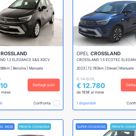
CROSSLAND
OPEL
CROSSLAND
ND 1.2 ELEGANCE S&S 83CV
CROSSLAND 1.5 ECOTEC ELEGAN
.288km | Benzina | Manuale
2023 | 72.783km | Diesel | Manuale
4
€ 14.626
210
€ 12.780
Dettagli auto
Detta
l mese
da 183€ al mese
Confronta
Conf
li
1 disponibili
DEL MESE
PRONTA CONSEGNA
SUPER OCCASIONE
PRONTA CONSE