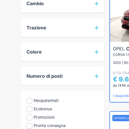
Cambio
Trazione
OPEL
Colore
CORSA 1.
2020 | 95
€ 10.76
Numero di posti
€ 9.
da 144€ a
1 disponibi
Neopatentati
Ecobonus
Promozioni
OFFERTA 
Pronta consegna