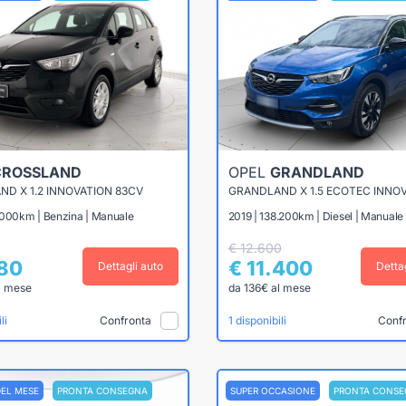
CROSSLAND
OPEL
GRANDLAND
D X 1.2 INNOVATION 83CV
.000km | Benzina | Manuale
2019 | 138.200km | Diesel | Manuale
€ 12.600
180
€ 11.400
Dettagli auto
Detta
l mese
da 136€ al mese
Confronta
Conf
li
1 disponibili
DEL MESE
PRONTA CONSEGNA
SUPER OCCASIONE
PRONTA CONSE