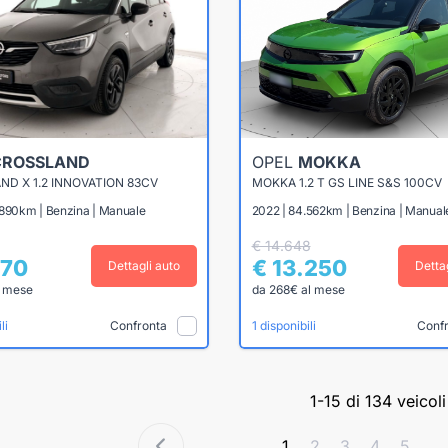
CROSSLAND
OPEL
MOKKA
D X 1.2 INNOVATION 83CV
MOKKA 1.2 T GS LINE S&S 100CV
.890km | Benzina | Manuale
2022 | 84.562km | Benzina | Manual
€ 14.648
870
€ 13.250
Dettagli auto
Detta
l mese
da 268€ al mese
Confronta
Conf
li
1 disponibili
1-15 di 134 veicoli
1
2
3
4
5
...