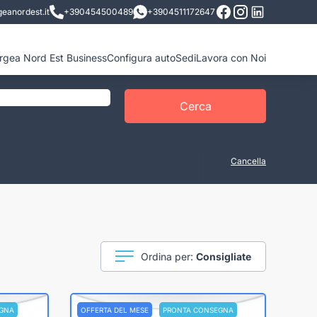
eanordest.it
+390454500489
+3904511172647
ergea Nord Est Business
Configura auto
Sedi
Lavora con Noi
Cerca
Cancella
Ordina per:
Consigliate
GNA
OFFERTA DEL MESE
PRONTA CONSEGNA