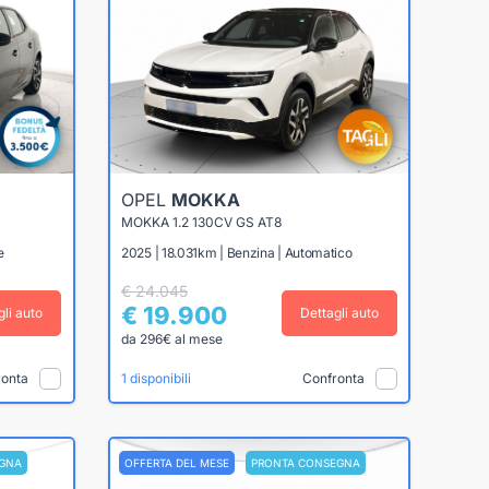
OPEL
MOKKA
MOKKA 1.2 130CV GS AT8
e
2025 | 18.031km | Benzina | Automatico
€ 24.045
€ 19.900
gli auto
Dettagli auto
da 296€ al mese
ronta
Confronta
1 disponibili
GNA
OFFERTA DEL MESE
PRONTA CONSEGNA