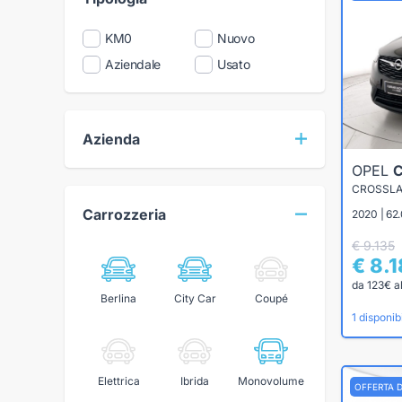
KM0
Nuovo
Aziendale
Usato
Azienda
OPEL
CROSSLAN
Carrozzeria
2020 | 62
€ 9.135
€ 8.
da 123€ a
Berlina
City Car
Coupé
1 disponibi
Elettrica
Ibrida
Monovolume
OFFERTA 