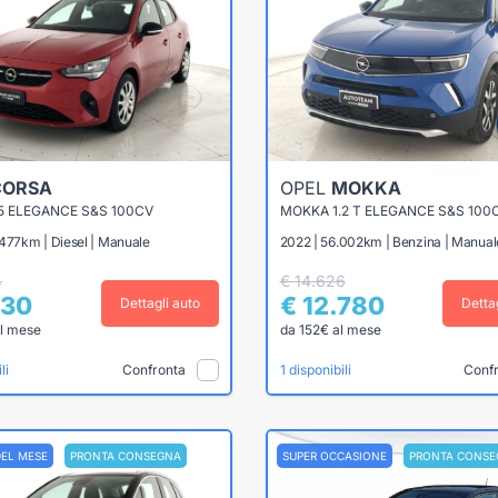
CORSA
OPEL
MOKKA
5 ELEGANCE S&S 100CV
MOKKA 1.2 T ELEGANCE S&S 100
.477km | Diesel | Manuale
2022 | 56.002km | Benzina | Manual
4
€ 14.626
630
€ 12.780
Dettagli auto
Detta
l mese
da 152€ al mese
Confronta
Conf
li
1 disponibili
DEL MESE
PRONTA CONSEGNA
SUPER OCCASIONE
PRONTA CONSE