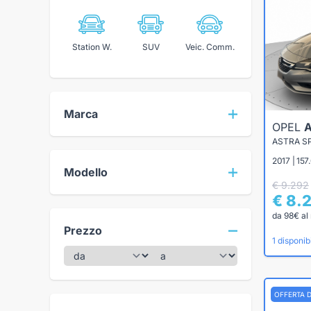
Station W.
SUV
Veic. Comm.
Marca
OPEL
2017 | 157
Modello
€ 9.292
€ 8.
da 98€ al
Prezzo
1 disponibi
OFFERTA 