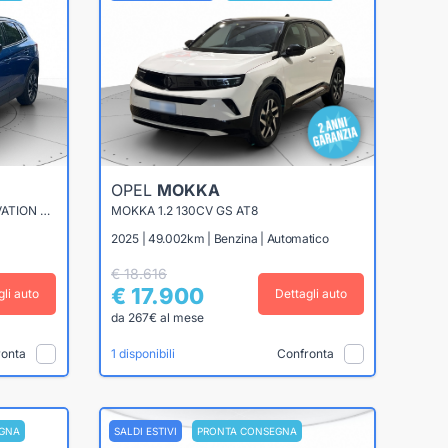
OPEL
MOKKA
GRANDLAND X 1.5 ECOTEC INNOVATION S&S 130CV
MOKKA 1.2 130CV GS AT8
2025 | 49.002km | Benzina | Automatico
€ 18.616
€ 17.900
gli auto
Dettagli auto
da 267€ al mese
ronta
Confronta
1 disponibili
GNA
SALDI ESTIVI
PRONTA CONSEGNA