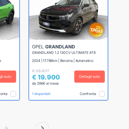
OPEL
GRANDLAND
GRANDLAND 1.2 130CV ULTIMATE AT8
e
2024 | 17.786km | Benzina | Automatico
€ 26.677
€ 19.900
gli auto
Dettagli auto
da 296€ al mese
ronta
Confronta
1 disponibili
9