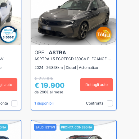
OPEL
ASTRA
CV
ASRTRA 1.5 ECOTECD 130CV ELEGANCE AT8
e
2024 | 26.858km | Diesel | Automatico
€ 22.995
€ 19.900
gli auto
Dettagli auto
da 296€ al mese
ronta
Confronta
1 disponibili
GNA
SALDI ESTIVI
PRONTA CONSEGNA