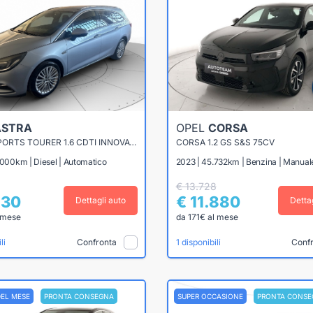
ASTRA
OPEL
CORSA
ASTRA SPORTS TOURER 1.6 CDTI INNOVATION 136CV AUTO
CORSA 1.2 GS S&S 75CV
.000km | Diesel | Automatico
2023 | 45.732km | Benzina | Manual
€ 13.728
230
€ 11.880
Dettagli auto
Detta
 mese
da 171€ al mese
Confronta
Conf
li
1 disponibili
DEL MESE
PRONTA CONSEGNA
SUPER OCCASIONE
PRONTA CONSE