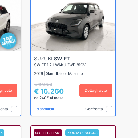
SUZUKI
SWIFT
SWIFT 1.2H WAKU 2WD 81CV
2026 | 0km | Ibrido | Manuale
€ 19.203
€ 16.260
gli auto
Dettagli auto
da 240€ al mese
ronta
Confronta
1 disponibili
NA
SCOPRI L'AFFARE
PRONTA CONSEGNA