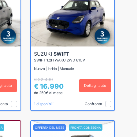
SUZUKI
SWIFT
SWIFT 1.2H WAKU 2WD 81CV
Nuovo | Ibrido | Manuale
€ 22.490
€ 16.990
gli auto
Dettagli auto
da 250€ al mese
ronta
Confronta
1 disponibili
NA
OFFERTA DEL MESE
PRONTA CONSEGNA