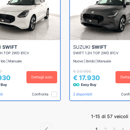
I
SWIFT
SUZUKI
SWIFT
2H TOP 2WD 81CV
SWIFT 1.2H TOP 2WD 81CV
rido | Manuale
Nuovo | Ibrido | Manuale
0
€ 23.990
.930
€ 17.930
Dettagli auto
Detta
 Buy
Easy Buy
Confronta
Conf
li
2 disponibili
1-15 di 57 veicoli
1
2
3
4