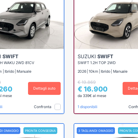
I
SWIFT
SUZUKI
SWIFT
2H WAKU 2WD 81CV
SWIFT 1.2H TOP 2WD
 | Ibrido | Manuale
2026 | 10km | Ibrido | Manuale
3
€ 19.869
.260
€ 16.900
Dettagli auto
Detta
al mese
da 339€ al mese
Confronta
Conf
li
1 disponibili
NDI OMAGGIO
PRONTA CONSEGNA
3 TAGLIANDI OMAGGIO
PRONTA CO