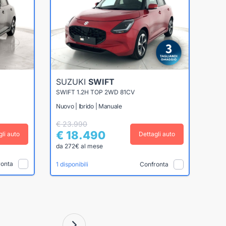
SUZUKI
SWIFT
SWIFT 1.2H TOP 2WD 81CV
Nuovo | Ibrido | Manuale
€ 23.990
€ 18.490
gli auto
Dettagli auto
da 272€ al mese
ronta
Confronta
1 disponibili