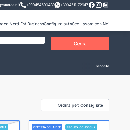
eanordest.it
+390454500489
+3904511172647
ergea Nord Est Business
Configura auto
Sedi
Lavora con Noi
Cerca
Cancella
Ordina per:
Consigliate
EGNA
OFFERTA DEL MESE
PRONTA CONSEGNA