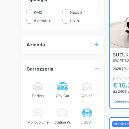
KM0
Nuovo
Aziendale
Usato
Azienda
SUZUK
SWIFT 1
Carrozzeria
2026 | 0km
€ 19.20
€ 16
da 240€ 
Berlina
City Car
Coupé
1 disponibi
Monovolume
Station W.
SUV
OFFERTA 