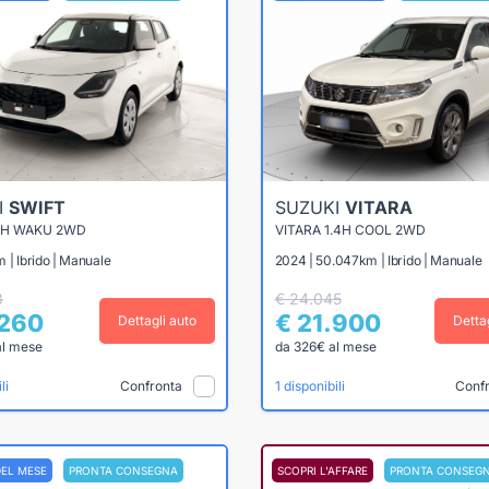
I
SWIFT
SUZUKI
VITARA
.2H WAKU 2WD
VITARA 1.4H COOL 2WD
 | Ibrido | Manuale
2024 | 50.047km | Ibrido | Manuale
3
€ 24.045
.260
€ 21.900
Dettagli auto
Detta
al mese
da 326€ al mese
Confronta
Conf
li
1 disponibili
DEL MESE
PRONTA CONSEGNA
SCOPRI L'AFFARE
PRONTA CONSEG