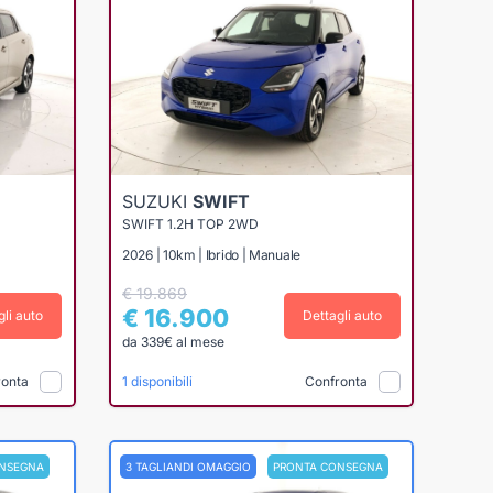
SUZUKI
SWIFT
SWIFT 1.2H TOP 2WD
2026 | 10km | Ibrido | Manuale
€ 19.869
€ 16.900
gli auto
Dettagli auto
da 339€ al mese
ronta
Confronta
1 disponibili
NSEGNA
3 TAGLIANDI OMAGGIO
PRONTA CONSEGNA