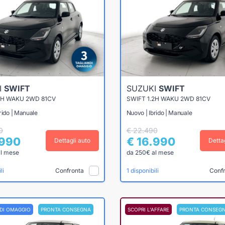
I
SWIFT
SUZUKI
SWIFT
2H WAKU 2WD 81CV
SWIFT 1.2H WAKU 2WD 81CV
rido | Manuale
Nuovo | Ibrido | Manuale
0
€ 22.490
.990
€ 16.990
Dettagli auto
Detta
al mese
da 250€ al mese
Confronta
Conf
li
1 disponibili
NDI OMAGGIO
PRONTA CONSEGNA
SCOPRI L'AFFARE
PRONTA CONSEG