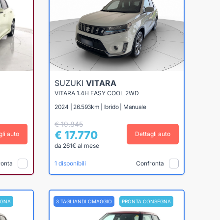
SUZUKI
VITARA
VITARA 1.4H EASY COOL 2WD
2024 | 26.593km | Ibrido | Manuale
€ 19.845
€ 17.770
gli auto
Dettagli auto
da 261€ al mese
ronta
Confronta
1 disponibili
EGNA
3 TAGLIANDI OMAGGIO
PRONTA CONSEGNA