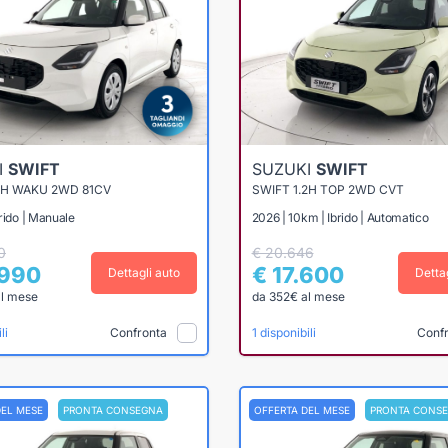
I
SWIFT
SUZUKI
SWIFT
2H WAKU 2WD 81CV
SWIFT 1.2H TOP 2WD CVT
rido | Manuale
2026 | 10km | Ibrido | Automatico
0
€ 20.646
.990
€ 17.600
Dettagli auto
Detta
al mese
da 352€ al mese
Confronta
Conf
li
1 disponibili
DEL MESE
PRONTA CONSEGNA
OFFERTA DEL MESE
PRONTA CONS