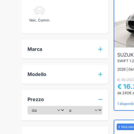
Veic. Comm.
Marca
SUZUK
SWIFT 1.
2026 | 0km
Modello
€ 19.20
€ 16
da 240€ 
Prezzo
1 disponibi
3 TAGLIA