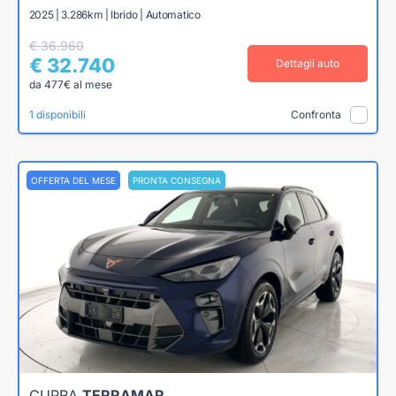
2025 | 3.286km | Ibrido | Automatico
€ 36.960
€ 32.740
Dettagli auto
da 477€ al mese
1 disponibili
Confronta
OFFERTA DEL MESE
PRONTA CONSEGNA
CUPRA
TERRAMAR