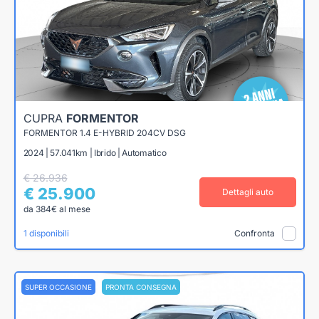
CUPRA
FORMENTOR
FORMENTOR 1.4 E-HYBRID 204CV DSG
2024 | 57.041km | Ibrido | Automatico
€ 26.936
€ 25.900
Dettagli auto
da 384€ al mese
1 disponibili
Confronta
SUPER OCCASIONE
PRONTA CONSEGNA