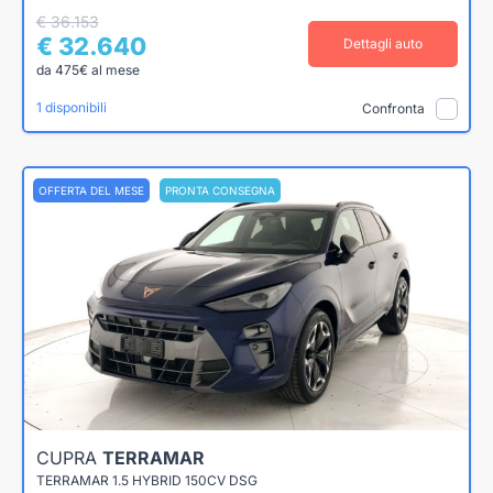
€ 36.153
€ 32.640
Dettagli auto
da 475€ al mese
1 disponibili
Confronta
OFFERTA DEL MESE
PRONTA CONSEGNA
CUPRA
TERRAMAR
TERRAMAR 1.5 HYBRID 150CV DSG