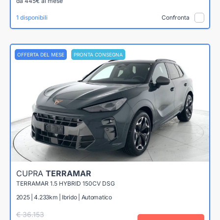
da 445€ al mese
1 disponibili
Confronta
OFFERTA DEL MESE
PRONTA CONSEGNA
CUPRA
TERRAMAR
TERRAMAR 1.5 HYBRID 150CV DSG
2025 | 4.233km | Ibrido | Automatico
€ 36.153